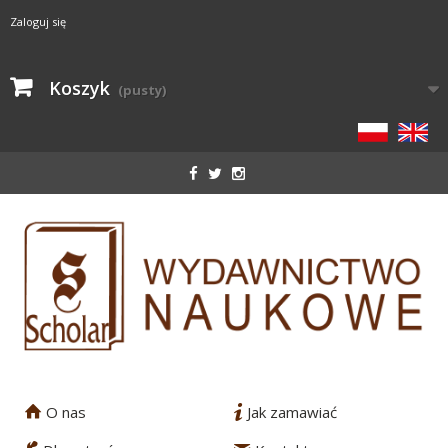
Zaloguj się
Koszyk
(pusty)
O nas
Jak zamawiać
1
2