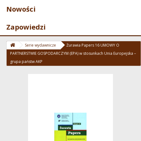
Nowości
Zapowiedzi
Serie wydawnicze
Żurawia Papers 16 UMOWY O
PARTNERSTWIE GOSPODARCZYM (EPA) w stosunkach Unia Europejska –
grupa państw AKP