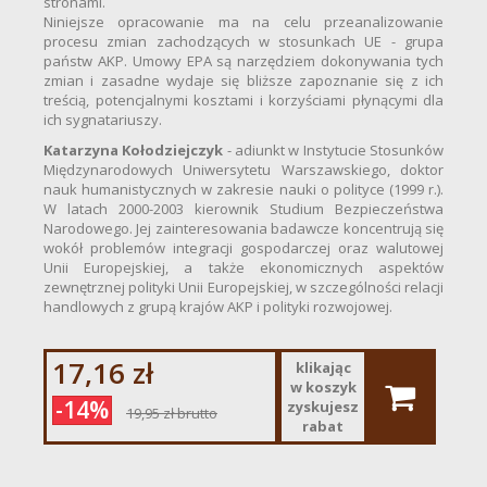
stronami.
Niniejsze opracowanie ma na celu przeanalizowanie
procesu zmian zachodzących w stosunkach UE - grupa
państw AKP. Umowy EPA są narzędziem dokonywania tych
zmian i zasadne wydaje się bliższe zapoznanie się z ich
treścią, potencjalnymi kosztami i korzyściami płynącymi dla
ich sygnatariuszy.
Katarzyna Kołodziejczyk
- adiunkt w Instytucie Stosunków
Międzynarodowych Uniwersytetu Warszawskiego, doktor
nauk humanistycznych w zakresie nauki o polityce (1999 r.).
W latach 2000-2003 kierownik Studium Bezpieczeństwa
Narodowego. Jej zainteresowania badawcze koncentrują się
wokół problemów integracji gospodarczej oraz walutowej
Unii Europejskiej, a także ekonomicznych aspektów
zewnętrznej polityki Unii Europejskiej, w szczególności relacji
handlowych z grupą krajów AKP i polityki rozwojowej.
17,16 zł
klikając
w koszyk
-14%
zyskujesz
19,95 zł
brutto
rabat