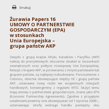
Drukuj
Żurawia Papers 16
UMOWY O PARTNERSTWIE
GOSPODARCZYM (EPA)
w stosunkach
Unia Europejska –
grupa państw AKP
Związki z grupą krajów Afryki, Karaibów i Pacyfiku (AKP)
należą do priorytetowych obszarów działań w stosunkach
zewnętrznych oraz polityce rozwojowej Unii Europejskiej.
Relacje z krajami AKP, w porównaniu z innymi państwami lub
grupami państw, są najlepiej rozbudowane. Porozumienie z
Cotonou, obecnie obowiązujące między UE i grupą państw
AKP, ustanawia nowy reżim we wzajemnych relacjach
handlowych, konwergentny z regułami WTO. Służyć temu
mają umowy o partnerstwie gospodarczym, znane jako EPA
(Economic Partnership Agreements). Zgodnie z przyjętymi
ustaleniami powinny one obowiązywać od 1 stycznia 2008 r.,
ustanawiając strefę wolnego handlu pomiędzy obu