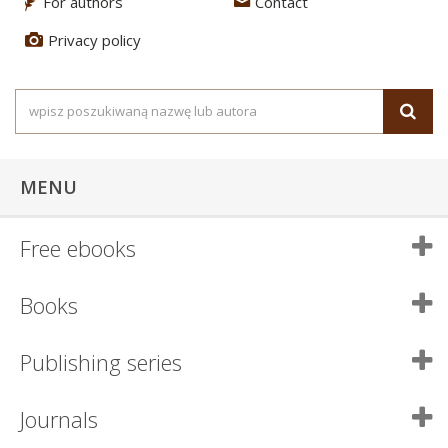
For authors
Contact
3
4
Privacy policy
5
MENU
Free ebooks
Books
Publishing series
Journals