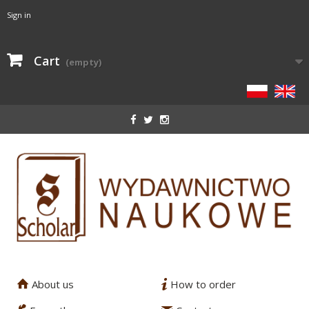
Sign in
Cart
(empty)
About us
How to order
1
2