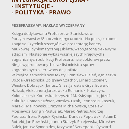
- INSTYTUCJE -
- POLITYKA - PRAWO
PRZEPRASZAMY, NAKŁAD WYCZERPANY
Księga dedykowana Profesorowi Stanisławowi
Parzymiesowi w 65. rocznicę Jego urodzin. Na początku tomu
znajdzie Czytelnik szczegółową prezentację kariery
naukowej i dyplomatycznej Jubilata, wzbogaconą ciekawymi
zdjęciami. Następnie wykaz ważniejszych krajowych i
zagranicznych publikacji Profesora, listę doktorów przez
Niego wypromowanych oraz list ministra spraw
zagranicznych skierowany do Jubilata.
W książce zamieścili swe teksty: Stanisław Bieleń, Agnieszka
Bógdał-Brzezińska, Zbigniew Czachór, Erhard Cziomer,
Wiesław Dobrzycki, Janusz Gilas, Jarosław Gryz, Edward
Haliżak, Aleksandra Jarczewska-Romaniuk, Katarzyna
Kołodziejczyk-Konarska, Krzysztof M. Księżopolski, Józef
Kukułka, Roman Kuźniar, Wiesław Lizak, Leonard Łukaszuk,
Marek J. Malinowski, Grażyna Michałowska, Czesław
Mojsiewicz, Longin Pastusiak, Marek Pietraś, Andrzej
Podraza, Irena Popiuk-Rysińska, Dariusz Popławski, Adam D.
Rotfeld, Jan Rowiński, Joanna Starzyk-Sulejewska, Mirosław
Sułek, Janusz Symonides, Krzysztof Szczepanik, Ryszard