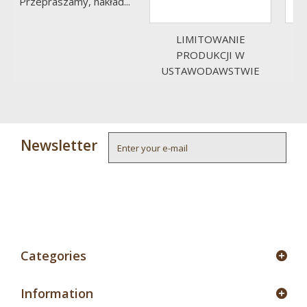
Przepraszamy, nakład...
LIMITOWANIE
P
PRODUKCJI W
USTAWODAWSTWIE
ROLNYM...
Newsletter
4
Categories
Information