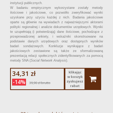
instytucji publicznych.
W badaniu empirycznym wykorzystane zostały metody
ilościowe i jakościowe, co pozwoliło zweryfikować wyniki
uzyskane przy użyciu każdej z nich. Badania jakościowe
oparte są głównie na wywiadach z najważniejszymi aktorami
polityki regionalnej i analizie dokumentów urzędowych. Wyniki
te uzupełniają (i potwierdzają) dane ilościowe, pochodzące z
przeprowadzonej ankiety, i wskaźniki skonstruowane na
podstawie danych urzędowych oraz dostępnych wyników
badań sondażowych. Konkluzje wynikające z badań
jakościowych zestawione są także ze sformalizowaną
prezentacją relacji społecznych zidentyfikowanych za pomocą
metody SNA (
Social Network Analysis
).
34,31 zł
klikając
w koszyk
-14%
zyskujesz
39,90 zł
brutto
rabat