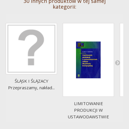
30 innych produktów w tej samej
kategorii:
ŚLĄSK I ŚLĄZACY
Przepraszamy, nakład...
LIMITOWANIE
P
PRODUKCJI W
USTAWODAWSTWIE
ROLNYM...