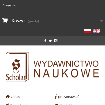
Zaloguj się
Koszyk
(pusty)
O nas
Jak zamawiać
1
2