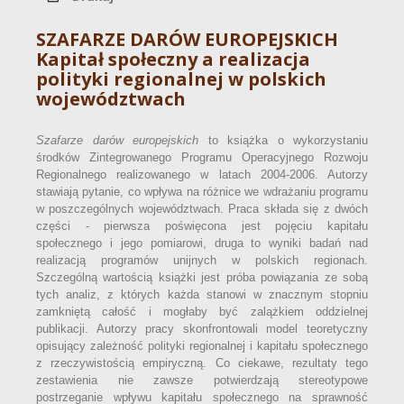
SZAFARZE DARÓW EUROPEJSKICH
Kapitał społeczny a realizacja
polityki regionalnej w polskich
województwach
Szafarze darów europejskich
to książka o wykorzystaniu
środków Zintegrowanego Programu Operacyjnego Rozwoju
Regionalnego realizowanego w latach 2004-2006. Autorzy
stawiają pytanie, co wpływa na różnice we wdrażaniu programu
w poszczególnych województwach. Praca składa się z dwóch
części - pierwsza poświęcona jest pojęciu kapitału
społecznego i jego pomiarowi, druga to wyniki badań nad
realizacją programów unijnych w polskich regionach.
Szczególną wartością książki jest próba powiązania ze sobą
tych analiz, z których każda stanowi w znacznym stopniu
zamkniętą całość i mogłaby być zalążkiem oddzielnej
publikacji. Autorzy pracy skonfrontowali model teoretyczny
opisujący zależność polityki regionalnej i kapitału społecznego
z rzeczywistością empiryczną. Co ciekawe, rezultaty tego
zestawienia nie zawsze potwierdzają stereotypowe
postrzeganie wpływu kapitału społecznego na sprawność