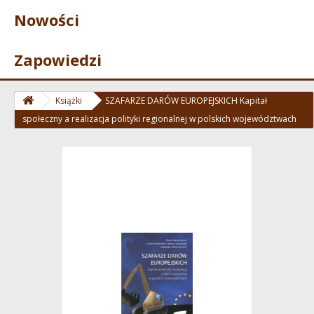
Nowości
Zapowiedzi
Książki
SZAFARZE DARÓW EUROPEJSKICH Kapitał
społeczny a realizacja polityki regionalnej w polskich województwach