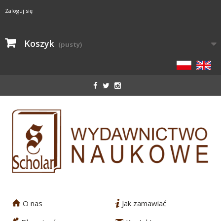
Zaloguj się
Koszyk
(pusty)
O nas
Jak zamawiać
1
2