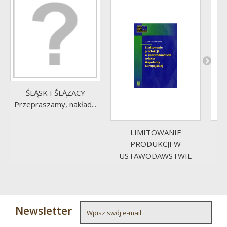
ŚLĄSK I ŚLĄZACY
Przepraszamy, nakład...
LIMITOWANIE
P
PRODUKCJI W
USTAWODAWSTWIE
ROLNYM...
Newsletter