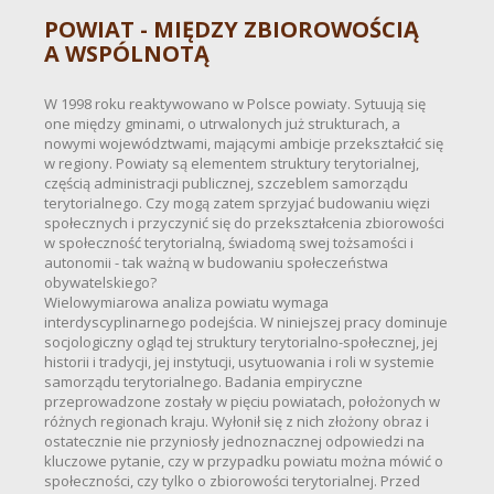
POWIAT - MIĘDZY ZBIOROWOŚCIĄ
A WSPÓLNOTĄ
W 1998 roku reaktywowano w Polsce powiaty. Sytuują się
one między gminami, o utrwalonych już strukturach, a
nowymi województwami, mającymi ambicje przekształcić się
w regiony. Powiaty są elementem struktury terytorialnej,
częścią administracji publicznej, szczeblem samorządu
terytorialnego. Czy mogą zatem sprzyjać budowaniu więzi
społecznych i przyczynić się do przekształcenia zbiorowości
w społeczność terytorialną, świadomą swej tożsamości i
autonomii - tak ważną w budowaniu społeczeństwa
obywatelskiego?
Wielowymiarowa analiza powiatu wymaga
interdyscyplinarnego podejścia. W niniejszej pracy dominuje
socjologiczny ogląd tej struktury terytorialno-społecznej, jej
historii i tradycji, jej instytucji, usytuowania i roli w systemie
samorządu terytorialnego. Badania empiryczne
przeprowadzone zostały w pięciu powiatach, położonych w
różnych regionach kraju. Wyłonił się z nich złożony obraz i
ostatecznie nie przyniosły jednoznacznej odpowiedzi na
kluczowe pytanie, czy w przypadku powiatu można mówić o
społeczności, czy tylko o zbiorowości terytorialnej. Przed