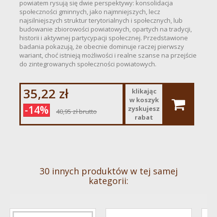
powiatem rysują się dwie perspektywy: konsolidacja
społeczności gminnych, jako najmniejszych, lecz
najsilniejszych struktur terytorialnych i społecznych, lub
budowanie zbiorowości powiatowych, opartych na tradycji,
historii i aktywnej partycypacji społecznej. Przedstawione
badania pokazują, że obecnie dominuje raczej pierwszy
wariant, choć istnieją możliwości i realne szanse na przejście
do zintegrowanych społeczności powiatowych.
35,22 zł
klikając
w koszyk
-14%
zyskujesz
40,95 zł
brutto
rabat
30 innych produktów w tej samej
kategorii: