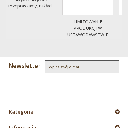
Przepraszamy, nakład...
LIMITOWANIE
P
PRODUKCJI W
USTAWODAWSTWIE
ROLNYM...
Newsletter
4
Kategorie
Informacja