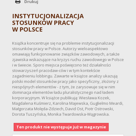
Drukuj
INSTYTUCJONALIZACJA
STOSUNKÓW PRACY
W POLSCE
Książka koncentruje się na problemie instytucjonalizacji
stosunków pracy w Polsce. Autorzy wieloaspektowo
omawiają funkcjonowanie związków zawodowych, a także
zjawiska wskazujące na kryzys ruchu zawodowego w Polsce
i w świecie. Sporo miejsca poświęcono też działalności
stowarzyszeń pracodaw-ców i w tym kontekście
zagadnieniu lobbingu. Zawarte w książce analizy ukazują
polski model stosunków pracy jako specyficzny, złożony z
niespójnych elementów - z tym, że zarysowuje się w nim
dominacja elementów ładu pluralistycznego nad ładem
korporacyjnym. W książce publikują: Wiesława Kozek,
Magdalena Kuśmierz, Karolina Majewska, Guglielmo Meardi,
Małgorzata Molęda-Zdziech, David Ost, Piotr Ostrowski,
Dorota Tuszyńska, Monika Twardowska-Wągrowska.
Ten produkt nie występuje już w magazynie