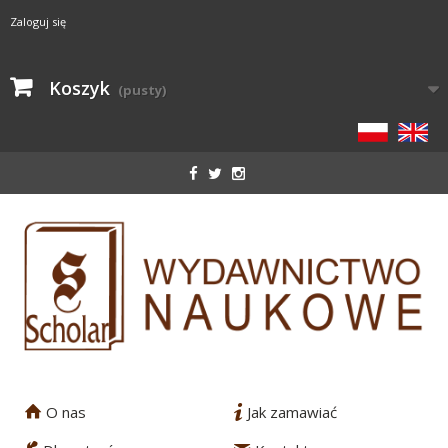
Zaloguj się
Koszyk
(pusty)
O nas
Jak zamawiać
1
2