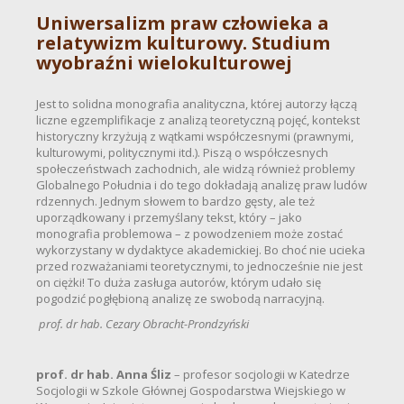
Uniwersalizm praw człowieka a
relatywizm kulturowy. Studium
wyobraźni wielokulturowej
Jest to solidna monografia analityczna, której autorzy łączą
liczne egzemplifikacje z analizą teoretyczną pojęć, kontekst
historyczny krzyżują z wątkami współczesnymi (prawnymi,
kulturowymi, politycznymi itd.). Piszą o współczesnych
społeczeństwach zachodnich, ale widzą również problemy
Globalnego Południa i do tego dokładają analizę praw ludów
rdzennych. Jednym słowem to bardzo gęsty, ale też
uporządkowany i przemyślany tekst, który – jako
monografia problemowa – z powodzeniem może zostać
wykorzystany w dydaktyce akademickiej. Bo choć nie ucieka
przed rozważaniami teoretycznymi, to jednocześnie nie jest
on ciężki! To duża zasługa autorów, którym udało się
pogodzić pogłębioną analizę ze swobodą narracyjną.
prof. dr hab. Cezary Obracht-Prondzyński
prof. dr hab. Anna Śliz
– profesor socjologii w Katedrze
Socjologii w Szkole Głównej Gospodarstwa Wiejskiego w