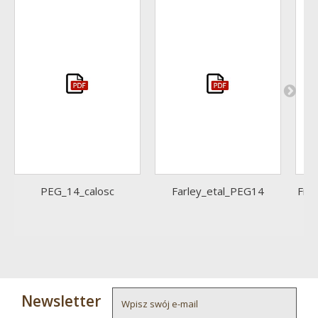
PEG_14_calosc
Farley_etal_PEG14
Fro
Newsletter