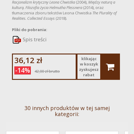
Racjonalizm krytyczny Leona Chwistka
(2004),
Między naturą a
kulturą. Filozofia życia Helmutha Plessnera
(2014), oraz
tłumaczenia zbioru tekstów Leona Chwistka
The Plurality of
Realities. Collected Essays
(2018).
Pliki do pobrania:
Spis treści
36,12 zł
klikając
w koszyk
-14%
zyskujesz
42,00 zł
brutto
rabat
30 innych produktów w tej samej
kategorii: