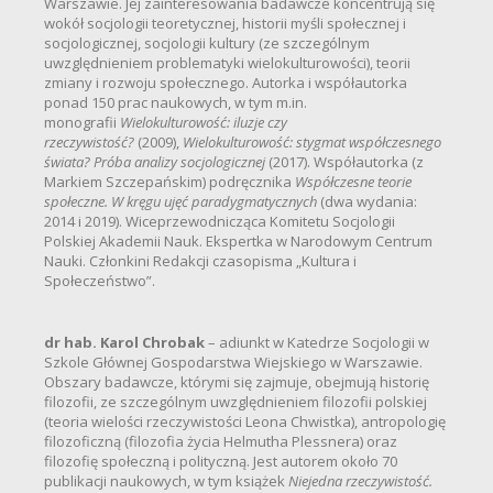
Warszawie. Jej zainteresowania badawcze koncentrują się
wokół socjologii teoretycznej, historii myśli społecznej i
socjologicznej, socjologii kultury (ze szczególnym
uwzględnieniem problematyki wielokulturowości), teorii
zmiany i rozwoju społecznego. Autorka i współautorka
ponad 150 prac naukowych, w tym m.in.
monografii
Wielokulturowość: iluzje czy
rzeczywistość?
(2009),
Wielokulturowość: stygmat współczesnego
świata? Próba analizy socjologicznej
(2017). Współautorka (z
Markiem Szczepańskim) podręcznika
Współczesne teorie
społeczne. W kręgu ujęć paradygmatycznych
(dwa wydania:
2014 i 2019). Wiceprzewodnicząca Komitetu Socjologii
Polskiej Akademii Nauk. Ekspertka w Narodowym Centrum
Nauki. Członkini Redakcji czasopisma „Kultura i
Społeczeństwo”.
dr hab. Karol Chrobak
– adiunkt w Katedrze Socjologii w
Szkole Głównej Gospodarstwa Wiejskiego w Warszawie.
Obszary badawcze, którymi się zajmuje, obejmują historię
filozofii, ze szczególnym uwzględnieniem filozofii polskiej
(teoria wielości rzeczywistości Leona Chwistka), antropologię
filozoficzną (filozofia życia Helmutha Plessnera) oraz
filozofię społeczną i polityczną. Jest autorem około 70
publikacji naukowych, w tym książek
Niejedna rzeczywistość.