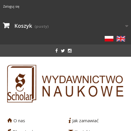
Zaloguj się
Koszyk
(pusty)
O nas
Jak zamawiać
1
2