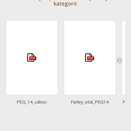
kategorii:
PEG_14_calosc
Farley_etal_PEG14
Fro