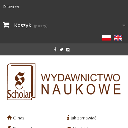
Zaloguj się
Koszyk
(pusty)
O nas
Jak zamawiać
1
2