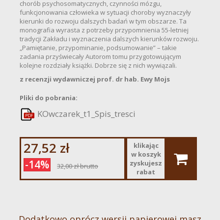
chorób psychosomatycznych, czynności mózgu,
funkcjonowania człowieka w sytuacji choroby wyznaczyły
kierunki do rozwoju dalszych badań w tym obszarze. Ta
monografia wyrasta z potrzeby przypomnienia 55-letniej
tradycji Zakładu i wyznaczenia dalszych kierunków rozwoju.
„Pamiętanie, przypominanie, podsumowanie” – takie
zadania przyświecały Autorom tomu przygotowującym
kolejne rozdziały książki. Dobrze się z nich wywiązali.
z recenzji wydawniczej prof. dr hab. Ewy Mojs
Pliki do pobrania:
KOwczarek_t1_Spis_tresci
27,52 zł
klikając
w koszyk
-14%
zyskujesz
32,00 zł
brutto
rabat
Dodatkowo oprócz wersji papierowej masz