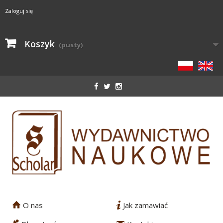
Zaloguj się
Koszyk
(pusty)
O nas
Jak zamawiać
1
2