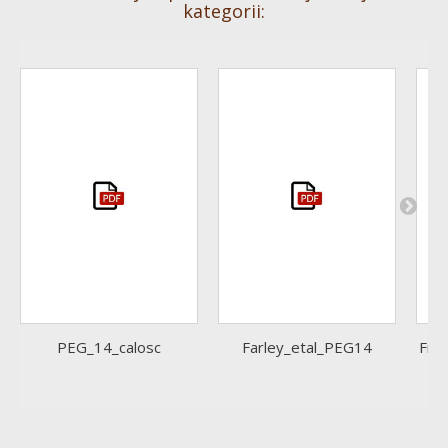
kategorii:
PEG_14_calosc
Farley_etal_PEG14
Fro