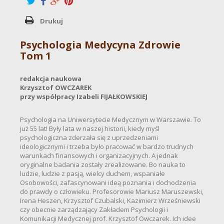
Drukuj
Psychologia Medycyna Zdrowie
Tom 1
redakcja naukowa
Krzysztof OWCZAREK
przy współpracy Izabeli FIJAŁKOWSKIEJ
Psychologia na Uniwersytecie Medycznym w Warszawie. To
już 55 lat! Były lata w naszej historii, kiedy myśl
psychologiczna zderzała się z uprzedzeniami
ideologicznymi i trzeba było pracować w bardzo trudnych
warunkach finansowych i organizacyjnych. A jednak
oryginalne badania zostały zrealizowane. Bo nauka to
ludzie, ludzie z pasją, wielcy duchem, wspaniałe
Osobowości, zafascynowani ideą poznania i dochodzenia
do prawdy o człowieku. Profesorowie Mariusz Maruszewski,
Irena Heszen, Krzysztof Czubalski, Kazimierz Wrześniewski
czy obecnie zarządzający Zakładem Psychologii i
Komunikacji Medycznej prof. Krzysztof Owczarek. Ich idee