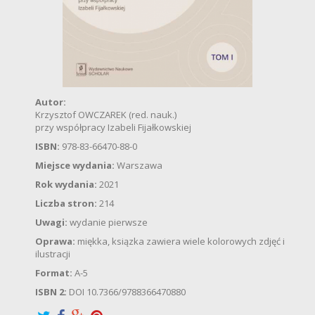
Autor:
Krzysztof OWCZAREK (red. nauk.)
przy współpracy Izabeli Fijałkowskiej
ISBN:
978-83-66470-88-0
Miejsce wydania:
Warszawa
Rok wydania:
2021
Liczba stron:
214
Uwagi:
wydanie pierwsze
Oprawa:
miękka, ksiązka zawiera wiele kolorowych zdjęć i
ilustracji
Format:
A-5
ISBN 2:
DOI 10.7366/9788366470880