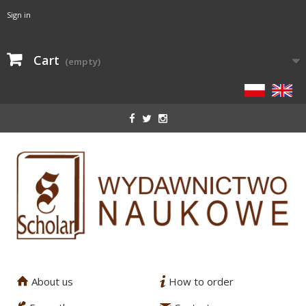
Sign in
Cart
(empty)
About us
How to order
1
2