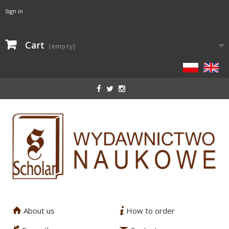
Sign in
Cart
(empty)
About us
How to order
1
2