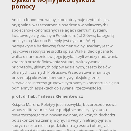
pomocy
Analiza fenomenu wojny, którą otrzymuje czytelnik, jest
oryginalna, wszechstronnie osadzona w politycznych i
społeczno-ekonomicznych relacjach centrum systemu
światowego z globalnym Południem. (…) Główną kategorią
analityczną Marcina Poletyły jest dyskurs. W tej
perspektywie badawczej fenomen wojny uwikłany jest w
językowe i retoryczne środki opisu. Walka ideologiczna to
walka o narzucenie swojego języka, czyli władzy nadawania
znaczeń oraz definiowania sytuacji, wskazywania
priorytetów, głównych odpowiedzialnych, często kozłów
ofiarnych, czarnych Piotrusiów. Przeciwstawne narracje
prezentują określone perspektywy aksjologiczne,
skrywające interesy grupowe, tym samym koncentrują się na
odmiennych aspektach opisywanej rzeczywistości.
prof. dr hab. Tadeusz Klementewicz
Książka Marcina Poletyły jest niezwykła, bezprecedensowa
w naszej literaturze. Autor podjął się analizy dyskursu
towarzyszącego tzw. nowym wojnom, do których dochodzi
po zakończeniu zimnej wojny. To wojny nietradycyjne, w
których często nie ma podziału na agresora i ofiarę, ale
jednak są działania wojenne, ofiary, zniszczenia. Trzeba je