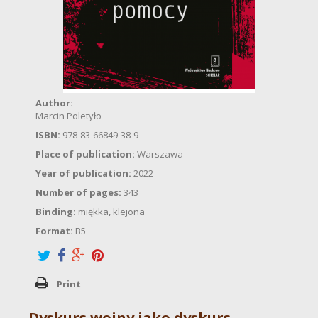
Author:
Marcin Poletyło
ISBN:
978-83-66849-38-9
Place of publication:
Warszawa
Year of publication:
2022
Number of pages:
343
Binding:
miękka, klejona
Format:
B5
Print
Dyskurs wojny jako dyskurs