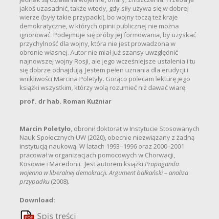
jakoś uzasadnić, także wtedy, gdy siły używa się w dobrej
wierze (były takie przypadki), bo wojny toczą też kraje
demokratyczne, w których opinii publicznej nie można
ignorować. Podejmuje się próby jej formowania, by uzyskać
przychylność dla wojny, która nie jest prowadzona w
obronie własnej. Autor nie miał już szansy uwzględnić
najnowszej wojny Rosji, ale jego wcześniejsze ustalenia i tu
się dobrze odnajdują. Jestem pełen uznania dla erudycji i
wnikliwości Marcina Poletyły. Gorąco polecam lekturę jego
książki wszystkim, którzy wolą rozumieć niż dawać wiarę.
prof. dr hab. Roman Kuźniar
Marcin Poletyło
, obronił doktorat w Instytucie Stosowanych
Nauk Społecznych UW (2020), obecnie niezwiązany z żadną
instytucją naukową. W latach 1993–1996 oraz 2000–2001
pracował w organizacjach pomocowych w Chorwacji,
Kosowie i Macedonii. Jest autorem książki
Propaganda
wojenna w liberalnej demokracji. Argument bałkański – analiza
przypadku
(2008).
Download:
Spis treści