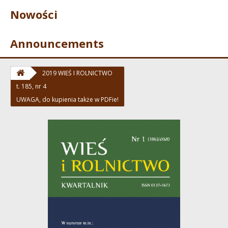
Nowości
Announcements
2019 WIEŚ I ROLNICTWO
t. 185, nr 4
UWAGA, do kupienia także w PDFie!