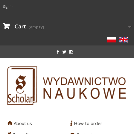
Sign in
Cart
(empty)
About us
How to order
1
2