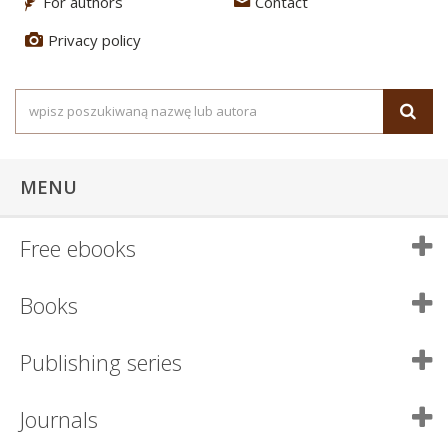
For authors
Contact
3
4
Privacy policy
5
MENU
Free ebooks
Books
Publishing series
Journals