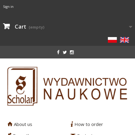
Sign in
Cart
(empty)
About us
How to order
1
2