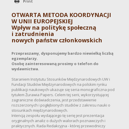
Print
OTWARTA METODA KOORDYNACJI
W UNII EUROPEJSKIEJ
Wpływ na politykę społeczną
i zatrudnienia
nowych państw członkowskich
Przepraszamy, dysponujemy bardzo niewielką liczbą
egzemplarzy.
Osobę zainteresowaną prosimy o telefon do
wydawnictwa.
Staraniem Instytutu Stosunków Międzynarodowych UW i
Fundacji Studiów Międzynarodowych na polskim rynku
publikacji naukowych ukazuje się seria monograficzna pod
tytułem
Żurawia Papers
. Celem tej serii, wykorzystującej
zagraniczne doświadczenia, jest przedstawienie
rozszerzonych i pogłębionych studiów z zakresu nauki o
stosunkach międzynarodowych.
Intencją zespołu wydającego tę serię jest prezentacja
oryginalnych analiz o dużych walorach poznawczych i
praktycznych. Rada Redakcyjna - której przewodniczy