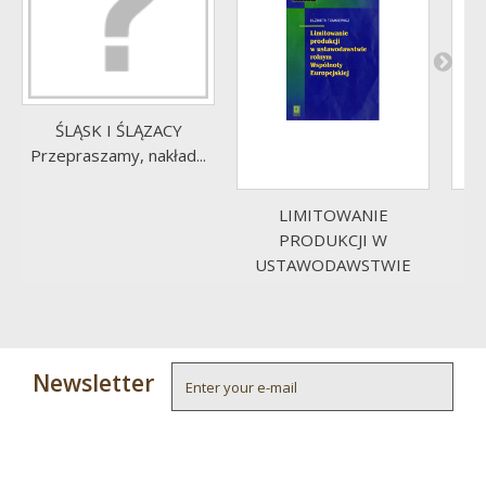
ŚLĄSK I ŚLĄZACY
Przepraszamy, nakład...
LIMITOWANIE
P
PRODUKCJI W
USTAWODAWSTWIE
ROLNYM...
Newsletter
4