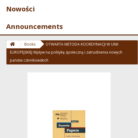
Nowości
Announcements
Books
OTWARTA METODA KOORDYNACJI W UNII
EUROPEJSKIEJ Wpływ na politykę społeczną i zatrudnienia nowych
państw członkowskich